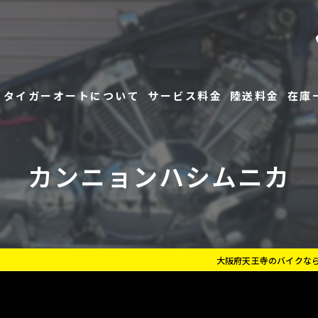
タイガーオートについて
サービス料金
陸送料金
在庫
よくあるご質問
在庫
カンニョンハシムニカ
お客様の評価
レン
大阪府天王寺のバイクな
指定工場