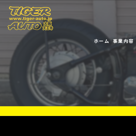
ホーム
事業内容
販売
修理
レンタル
リース
洗車
事故修理