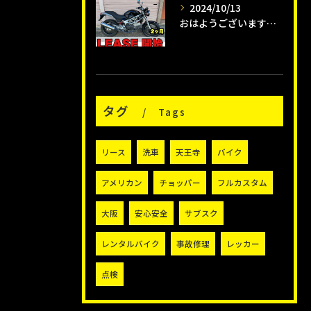
2024/10/13
おはようございます😊タイガーオートインスタクラブです🛵
タグ
Tags
リース
洗車
天王寺
バイク
アメリカン
チョッパー
フルカスタム
大阪
安心安全
サブスク
レンタルバイク
事故修理
レッカー
点検