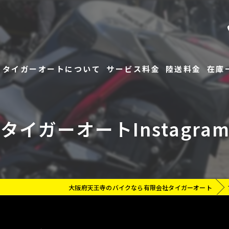
タイガーオートについて
サービス料金
陸送料金
在庫
よくあるご質問
在庫
タイガーオートInstagra
お客様の評価
レン
大阪府天王寺のバイクなら有限会社タイガーオート
指定工場