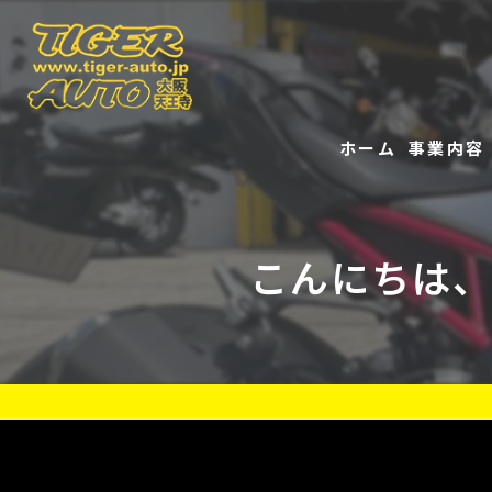
ホーム
事業内容
販売
こんにちは、
修理
レンタル
リース
洗車
事故修理