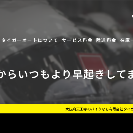
タイガーオートについて
サービス料金
陸送料金
在庫
よくあるご質問
在庫
からいつもより早起きして
お客様の評価
レン
大阪府天王寺のバイクなら有限会社タイ
指定工場