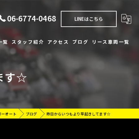
06-6774-0468
LINEはこちら
一覧
スタッフ紹介
アクセス
ブログ
リース車両一覧
一覧
コラム
ます☆
タル
ガーオート
ブログ
昨日からいつもより早起きしてます☆