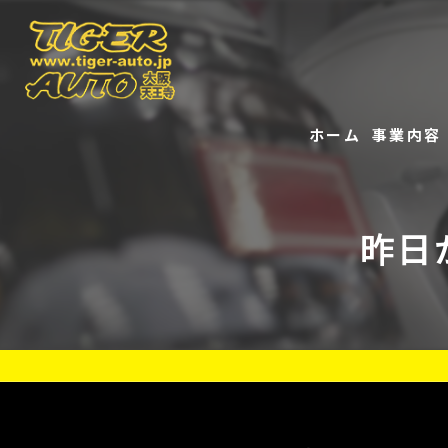
ホーム
事業内容
販売
昨日
修理
レンタル
リース
洗車
事故修理