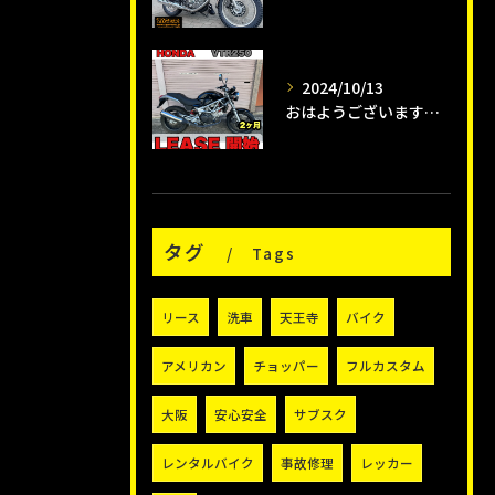
2024/10/13
おはようございます😊タイガーオートインスタクラブです🛵
タグ
Tags
リース
洗車
天王寺
バイク
アメリカン
チョッパー
フルカスタム
大阪
安心安全
サブスク
レンタルバイク
事故修理
レッカー