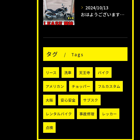
2024/10/13
おはようございます😊タイガーオートインスタクラブです🛵
タグ
Tags
リース
洗車
天王寺
バイク
アメリカン
チョッパー
フルカスタム
大阪
安心安全
サブスク
レンタルバイク
事故修理
レッカー
点検