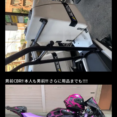
男前CBR!! 本人も男前!!! さらに用品までも‼︎‼︎