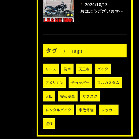
2024/10/13
おはようございます😊タイガーオートインスタクラブです🛵
タグ
Tags
リース
洗車
天王寺
バイク
アメリカン
チョッパー
フルカスタム
大阪
安心安全
サブスク
レンタルバイク
事故修理
レッカー
点検