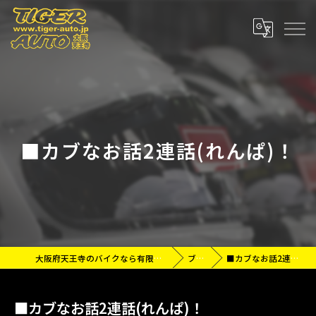
■カブなお話2連話(れんぱ)！
大阪府天王寺のバイクなら有限会社タイガーオート
ブログ
■カブなお話2連話(れんぱ)！
■カブなお話2連話(れんぱ)！