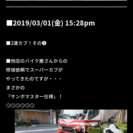
■2019/03/01(金) 15:28pm
■2連カブ！その❷
■他店のバイク屋さんからの
修理依頼でスーパーカブが
やってきたのですが・・・
まさかの
「サンボマスター仕様」！
🙄🙄🙄🙄🙄🙄