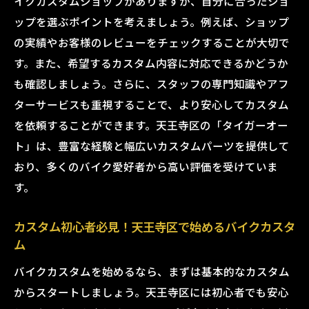
イクカスタムショップがありますが、自分に合ったショ
の魅力
ップを選ぶポイントを考えましょう。例えば、ショップ
タイガーオートで体験できるカスタムプロ
の実績やお客様のレビューをチェックすることが大切で
ジェクト
す。また、希望するカスタム内容に対応できるかどうか
も確認しましょう。さらに、スタッフの専門知識やアフ
タイガーオートのおすすめカスタムパーツ
ターサービスも重視することで、より安心してカスタム
タイガーオートのカスタムギャラリー
を依頼することができます。天王寺区の「タイガーオー
カスタム初心者でも安心！タイガーオート
ト」は、豊富な経験と幅広いカスタムパーツを提供して
のサポート体制
おり、多くのバイク愛好者から高い評価を受けていま
天王寺区のタイガーオートでバイクをカスタム
す。
しよう
タイガーオートへのアクセス方法
カスタム初心者必見！天王寺区で始めるバイクカスタ
ム
タイガーオートでのカスタム相談の流れ
タイガーオートのカスタム事例紹介
バイクカスタムを始めるなら、まずは基本的なカスタム
タイガーオートでのカスタムの始め方
からスタートしましょう。天王寺区には初心者でも安心