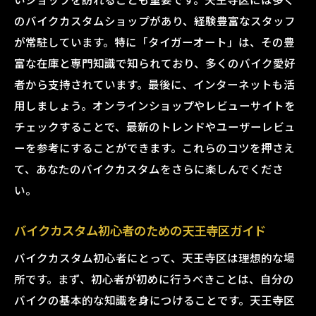
タイガーオートのカスタムコミュニティ
のバイクカスタムショップがあり、経験豊富なスタッフ
タイガーオートのカスタムパーツ特集
が常駐しています。特に「タイガーオート」は、その豊
天王寺区でタイガーオートとバイクカスタ
富な在庫と専門知識で知られており、多くのバイク愛好
ムを満喫
者から支持されています。最後に、インターネットも活
タイガーオートでバイクライフをアップグレー
用しましょう。オンラインショップやレビューサイトを
ドしよう
チェックすることで、最新のトレンドやユーザーレビュ
タイガーオートのカスタムでバイクライフ
ーを参考にすることができます。これらのコツを押さえ
を充実
て、あなたのバイクカスタムをさらに楽しんでくださ
タイガーオートのカスタムが与えるバイク
い。
の性能向上
バイクカスタム初心者のための天王寺区ガイド
タイガーオートのカスタムで個性を出す方
法
バイクカスタム初心者にとって、天王寺区は理想的な場
タイガーオートのカスタムで日常を楽しく
所です。まず、初心者が初めに行うべきことは、自分の
するヒント
バイクの基本的な知識を身につけることです。天王寺区