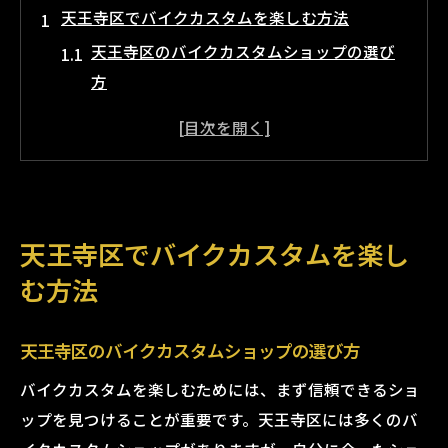
天王寺区でバイクカスタムを楽しむ方法
天王寺区のバイクカスタムショップの選び
方
カスタム初心者必見！天王寺区で始めるバ
イクカスタム
天王寺区で人気のバイクカスタムトレンド
天王寺区のカスタムイベントやミーティン
グ情報
天王寺区でバイクカスタムを楽し
天王寺区でカスタムパーツを探すコツ
む方法
バイクカスタム初心者のための天王寺区ガ
イド
天王寺区のバイクカスタムショップの選び方
タイガーオートでバイクカスタムの魅力を体感
バイクカスタムを楽しむためには、まず信頼できるショ
タイガーオートのカスタムサービスの特徴
ップを見つけることが重要です。天王寺区には多くのバ
タイガーオートのスタッフに聞くカスタム