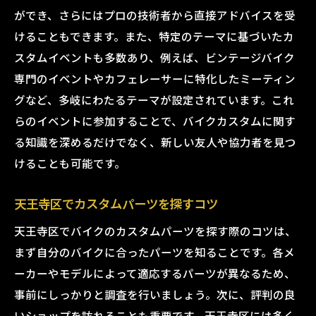
ができ、さらにはプロの技術者から直接アドバイスを受
タイガーオートのカスタムワークショップ
けることもできます。また、特定のテーマに基づいたカ
タイガーオートで学ぶカスタムテクニック
スタムイベントも多数あり、例えば、ビンテージバイク
タイガーオートのカスタム交流会
専門のイベントやカフェレーサーに特化したミーティン
タイガーオートのカスタム提案とアイデア
グなど、多岐にわたるテーマが設定されています。これ
タイガーオートでバイクカスタムの夢を実
らのイベントに参加することで、バイクカスタムに関す
現しよう
る知識を深めるだけでなく、新しい友人や協力者を見つ
バイクカスタムがもっと楽しくなる！天王寺区
けることも可能です。
のタイガーオート
天王寺区でカスタムパーツを探すコツ
タイガーオートの魅力的なカスタムプラン
タイガーオートで挑戦したいカスタムプロ
天王寺区でバイクのカスタムパーツを探す際のコツは、
ジェクト
まず自分のバイクに合ったパーツを知ることです。各メ
タイガーオートでバイクカスタムを楽しむ
ーカーやモデルによって適応するパーツが異なるため、
コツ
事前にしっかりと調査を行いましょう。次に、評判の良
いショップを訪れることも重要です。天王寺区には多く