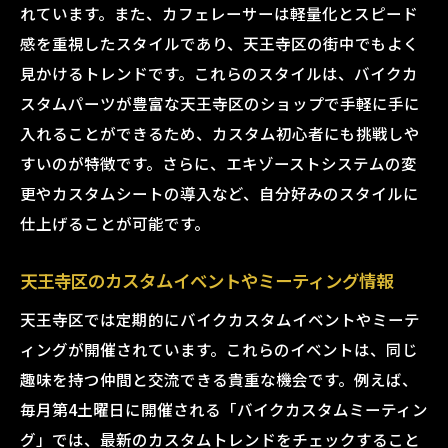
れています。また、カフェレーサーは軽量化とスピード
天王寺区で一番のバイクカスタムショップ：タ
感を重視したスタイルであり、天王寺区の街中でもよく
イガーオート
見かけるトレンドです。これらのスタイルは、バイクカ
タイガーオートが他のショップと違うポイ
スタムパーツが豊富な天王寺区のショップで手軽に手に
ント
入れることができるため、カスタム初心者にも挑戦しや
タイガーオートのカスタムコンセプト
すいのが特徴です。さらに、エキゾーストシステムの変
タイガーオートが手掛けるカスタムジャン
更やカスタムシートの導入など、自分好みのスタイルに
ル
仕上げることが可能です。
タイガーオート利用者の口コミと評価
タイガーオートのカスタムパーツ取り扱い
天王寺区のカスタムイベントやミーティング情報
ブランド
天王寺区では定期的にバイクカスタムイベントやミーテ
天王寺区でタイガーオートが愛される理由
ィングが開催されています。これらのイベントは、同じ
タイガーオートでバイクカスタムの新しい世界
趣味を持つ仲間と交流できる貴重な機会です。例えば、
を開こう
毎月第4土曜日に開催される「バイクカスタムミーティン
タイガーオートで始めるカスタムの第一歩
グ」では、最新のカスタムトレンドをチェックすること