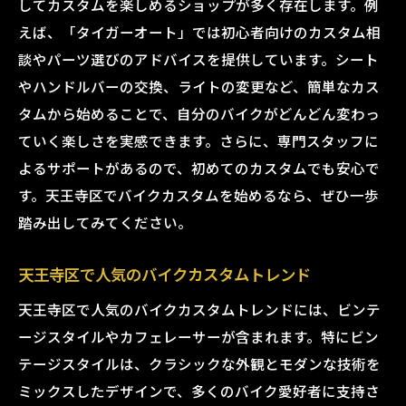
してカスタムを楽しめるショップが多く存在します。例
タイガーオートのカスタム料金プラン
えば、「タイガーオート」では初心者向けのカスタム相
天王寺区でタイガーオートが選ばれる理由
談やパーツ選びのアドバイスを提供しています。シート
バイクのカスタムをタイガーオートで始める理
やハンドルバーの交換、ライトの変更など、簡単なカス
由
タムから始めることで、自分のバイクがどんどん変わっ
タイガーオートの豊富なカスタムパーツ
ていく楽しさを実感できます。さらに、専門スタッフに
タイガーオートの専門スタッフによるカス
よるサポートがあるので、初めてのカスタムでも安心で
タムサポート
す。天王寺区でバイクカスタムを始めるなら、ぜひ一歩
タイガーオートの充実したカスタム設備
踏み出してみてください。
タイガーオートのカスタム実績とお客様の
天王寺区で人気のバイクカスタムトレンド
声
タイガーオートのカスタム保証とアフター
天王寺区で人気のバイクカスタムトレンドには、ビンテ
サービス
ージスタイルやカフェレーサーが含まれます。特にビン
タイガーオートのカスタムイベントへの参
テージスタイルは、クラシックな外観とモダンな技術を
加方法
ミックスしたデザインで、多くのバイク愛好者に支持さ